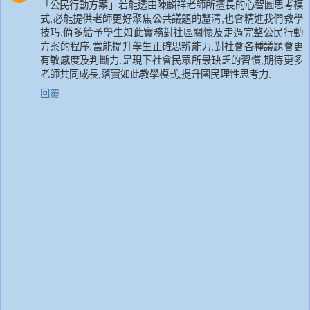
「公民行動方案」若能透由陳麟祥老師所擅長的心智圖思考模
式,必能提供老師更好聚焦公共議題的釐清,也會精進我們教學
技巧,倘多給予學生如此實務對社區關懷及走過完整公民行動
方案的程序,當能提升學生正確思辨能力,對社會各種議題會更
有敏感度及判斷力.是現下社會民眾所最缺乏的習慣,期待更多
老師共同成長,落實如此教學模式,提升國民理性思考力.
回覆