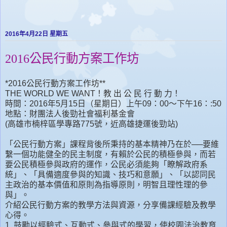
2016年4月22日 星期五
2016公民行動方案工作坊
*2016公民行動方案工作坊**
THE WORLD WE WANT！教 出 公 民 行 動 力！
時間：2016年5月15日（星期日）上午09：00～下午16：:50
地點：財團法人後勁社會福利基金會
(高雄市楠梓區學專路775號，近高雄捷運後勁站)
「公民行動方案」課程背後所秉持的基本精神乃在於──要維
繫一個功能健全的民主制度，有賴於公民的積極參與，而若
要公民積極參與政府的運作，公民必須能夠「瞭解政府系
統」、「具備適度參與的知識、技巧和意願」、「以認同民
主政治的基本價值和原則為指導原則，明智且理性理的參
與」。
介紹公民行動方案的教學方法與資源，分享備課經驗及教學
心得。
1. 鼓勵以經驗式、互動式、參與式的學習，使校園法治教育