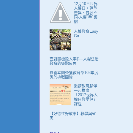
12月10日世界
人權日，尊重
差異、包容不
同-人權"手"護
樹
人權教育Easy
Go
面對隨機殺人事件─人權法治
教育的幾點反思
恭喜本團榮獲教育部103年度
勇於挑戰團隊
邀請教育夥伴
一起推廣
「2017世界人
權日教學包」
課程
【好德性好故事】教學與省
思