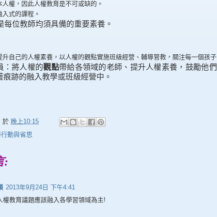
本人權，因此人權教育是不可或缺的。
融入式的課程。
是每位教師均須具備的重要素養。
提升自己的人權素養，以人權的觀點實施班級經營、輔導管教，關注每一個孩子
員：將人權的
觀點
帶給各領域的老師、提升人權素養，鼓勵他們
著痕跡的融入教學或班級經營中。
名
於
晚上10:15
學行動與省思
言:
穎
2013年9月24日 下午4:41
人權教育議題應該融入各學習領域為主!