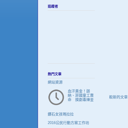
追蹤者
熱門文章
網站資源
血汗黃金！迦
納、菲國童工賣
較新的文章
命 摸劇毒煉金
鑽石女孩瑪拉拉
2016公民行動方案工作坊