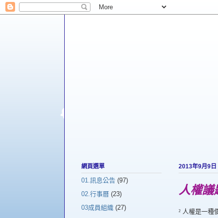
網頁選單
2013年9月9日
01.訊息公告
(97)
人權議
02.行事曆
(23)
03成員組織
(27)
²
人權是一種