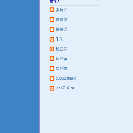
著作人
張曉玲
戴禎儀
戴禎儀
朱朱
趙庭孝
陳世穎
陳世穎
dudu23kimo
jane7141st