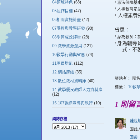
04領域特色
(68)
²
憲法保障基
²
人權教育是
05運作目標
(47)
人權素養
²
06相關實施計畫
(42)
07課程與教學研發
(98)
省思：
²
身為教師：
08學習成效評量
(28)
身為輔導
²
09.教學資源運用
(121)
式、不
10教學行動與省思
(74)
11團員增能
(112)
12.網站連結
(35)
張貼者：
匿
13.數位教材資料庫
(40)
標籤：
10教
14.教學優良教師人力資料庫
(12)
1 則留
15.107課綱宣導與執行
(10)
網誌存檔
陳世
因此
回覆