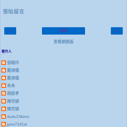
張貼留言
‹
›
首頁
查看網路版
著作人
張曉玲
戴禎儀
戴禎儀
朱朱
趙庭孝
陳世穎
陳世穎
dudu23kimo
jane7141st