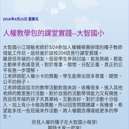
2016年4月15日 星期五
人權教學包的課堂實踐--大智國小
大智國小江琦敏老師於3/24參加人權輔導團辦理的種子教師
增能工作坊，返校後於該校204班進行課堂實踐。
雖是低年級的小朋友，但是學生參與討論，氣氛熱絡，都能
主動舉手表達意見，對於尊重、關懷、分配正義、真正的公
平有進一步理解。
江老師搭配人權小卡的獎勵，學生能舉出很多尊重、關懷、
公平的例子。
江老師還說這次的教學活動對我來說，收穫很多，進入其他
老師的教室進行活動，對於自我的活動帶領能力又有精進，
而且低年級的孩子天真單純，互動良好，對於活動十分投
入，加上有小卡做為獎勵，所以回答問題踴躍。有機會，希
望能多找一些班級來作活動，將人權觀念傳達給更多的學
生。
欣見人權的種子在大智國小萌芽!
期待大家一起來!