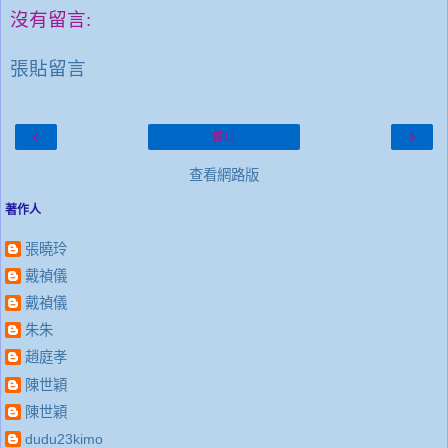
沒有留言:
張貼留言
‹
›
首頁
查看網路版
著作人
張曉玲
戴禎儀
戴禎儀
朱朱
趙庭孝
陳世穎
陳世穎
dudu23kimo