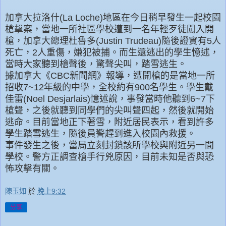
加拿大拉洛什(La Loche)地區在今日稍早發生一起校園
槍擊案，當地一所社區學校遭到一名年輕歹徒闖入開
槍，加拿大總理杜魯多(Justin Trudeau)隨後證實有5人
死亡，2人重傷，嫌犯被捕。而生還逃出的學生憶述，
當時大家聽到槍聲後，驚聲尖叫，踏雪逃生。
據加拿大《CBC新聞網》報導，遭開槍的是當地一所
招收7~12年級的中學，全校約有900名學生。學生戴
佳雷(Noel Desjarlais)憶述說，事發當時他聽到6~7下
槍聲，之後就聽到同學們的尖叫聲四起，然後就開始
逃命。目前當地正下著雪，附近居民表示，看到許多
學生踏雪逃生，隨後員警趕到進入校園內救援。
事件發生之後，當局立刻封鎖該所學校與附近另一間
學校。警方正調查槍手行兇原因，目前未知是否與恐
怖攻擊有關。
陳玉如
於
晚上9:32
分享