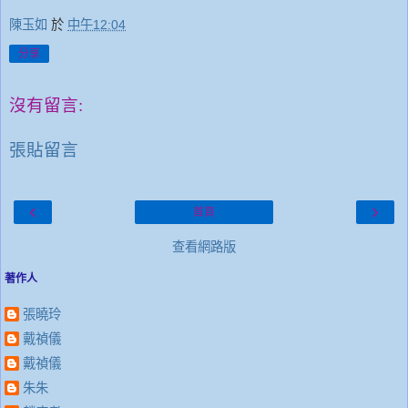
陳玉如
於
中午12:04
分享
沒有留言:
張貼留言
‹
›
首頁
查看網路版
著作人
張曉玲
戴禎儀
戴禎儀
朱朱