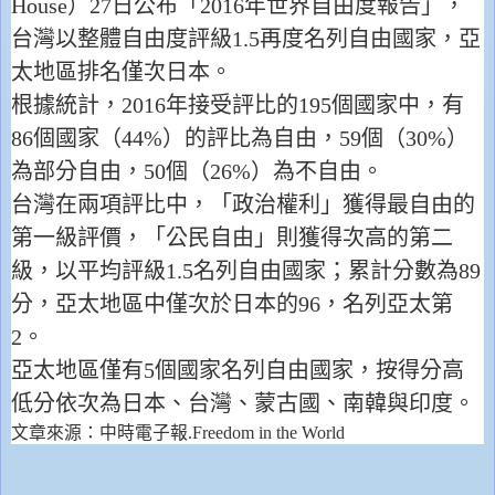
House
）
27
日公布「
2016
年世界自由度報告」，
台灣以整體自由度評級
1.5
再度名列自由國家，亞
太地區排名僅次日本。
根據統計，
2016
年接受評比的
195
個國家中，有
86
個國家（
44%
）的評比為自由，
59
個（
30%
）
為部分自由，
50
個（
26%
）為不自由。
台灣在兩項評比中，「政治權利」獲得最自由的
第一級評價，「公民自由」則獲得次高的第二
級，以平均評級
1.5
名列自由國家；累計分數為
89
分，亞太地區中僅次於日本的
96
，名列亞太第
2
。
亞太地區僅有
5
個國家名列自由國家，按得分高
低分依次為日本、台灣、蒙古國、南韓與印度。
文章來源：中時電子報
.
Freedom in the World