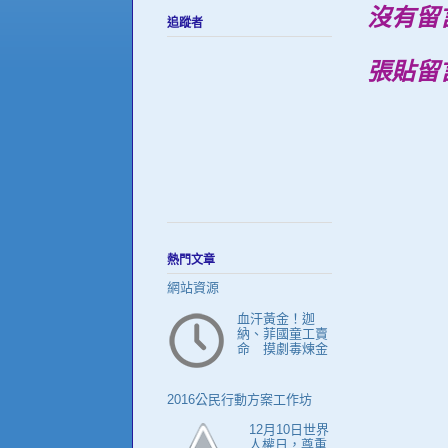
沒有留
追蹤者
張貼留
熱門文章
網站資源
血汗黃金！迦
納、菲國童工賣
命 摸劇毒煉金
2016公民行動方案工作坊
12月10日世界
人權日，尊重