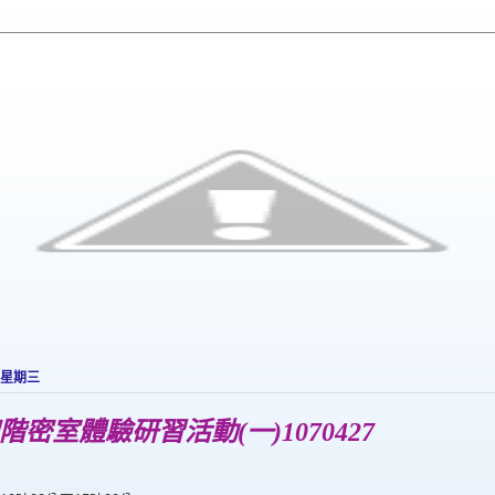
 星期三
2初階密室體驗研習活動(一)1070427