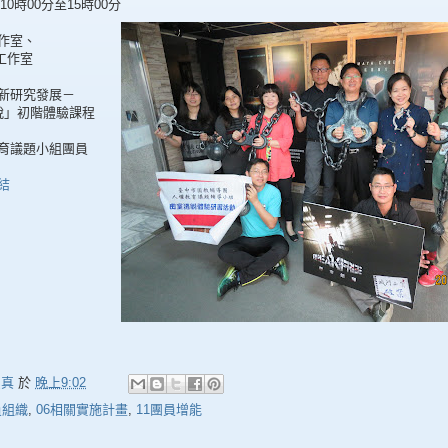
日10時00分至15時00分
作室、
作室
新研究發展－
」初階體驗課程
育議題小組團員
結
惠真
於
晚上9:02
員組織
,
06相關實施計畫
,
11團員增能