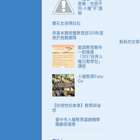
差異、包容不
同-人權"手"護
樹
鑽石女孩瑪拉拉
恭喜本團榮獲教育部103年度
勇於挑戰團隊
較新的文章
邀請教育夥伴
一起推廣
「2017世界人
權日教學包」
課程
人權教育Easy
Go
【好德性好故事】教學與省
思
臺中市人權教育議題輔導
團願景圖像