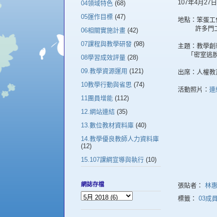
107年4月27
04領域特色
(68)
05運作目標
(47)
地點：笨蛋工
許多門工
06相關實施計畫
(42)
07課程與教學研發
(98)
主題：教學創
「密室逃脫
08學習成效評量
(28)
09.教學資源運用
(121)
出席：人權教
10教學行動與省思
(74)
活動照片：
連
11團員增能
(112)
12.網站連結
(35)
13.數位教材資料庫
(40)
14.教學優良教師人力資料庫
(12)
15.107課綱宣導與執行
(10)
網誌存檔
張貼者：
林
標籤：
03成