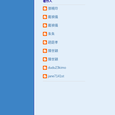
著作人
張曉玲
戴禎儀
戴禎儀
朱朱
趙庭孝
陳世穎
陳世穎
dudu23kimo
jane7141st