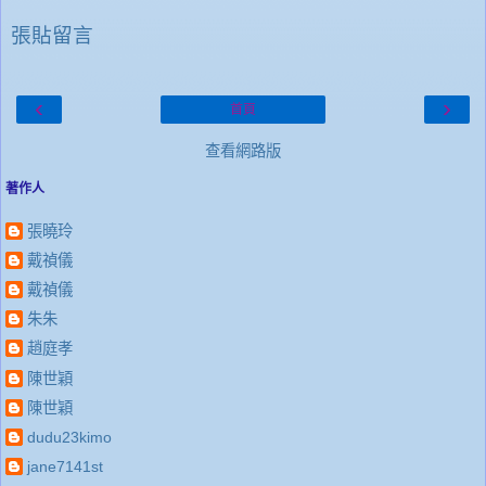
張貼留言
‹
›
首頁
查看網路版
著作人
張曉玲
戴禎儀
戴禎儀
朱朱
趙庭孝
陳世穎
陳世穎
dudu23kimo
jane7141st