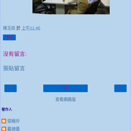
陳玉如
於
上午11:45
分享
沒有留言:
張貼留言
‹
›
首頁
查看網路版
著作人
張曉玲
戴禎儀