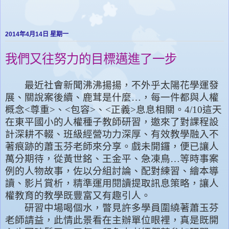
2014年4月14日 星期一
我們又往努力的目標邁進了一步
最近社會新聞沸沸揚揚，不外乎太陽花學運發
展、關說案後續、鹿茸是什麼
…
，每一件都與人權
概念
<
尊重
>
、
<
包容
>
、
<
正義
>
息息相關。
4/10
這天
在東平國小的人權種子教師研習，邀來了對課程設
計深耕不輟、班級經營功力深厚、有效教學融入不
著痕跡的蕭玉芬老師來分享。戲未開鑼，便已讓人
萬分期待，從黃世銘、王金平、急凍鳥
…
等時事案
例的人物故事，佐以分組討論、配對練習、繪本導
讀、影片賞析，精準運用閱讀提取訊息策略，讓人
權教育的教學既豐富又有趣引人。
研習中場喝個水，瞥見許多學員圍繞著蕭玉芬
老師請益，此情此景看在主辦單位眼裡，真是既開