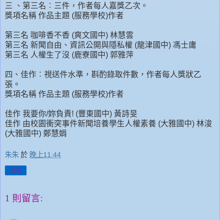
三 、第三名︰三件，作者每人嘉獎乙次。
獎項名稱 作品主題 (服務學校)作者
第三名 咖啡香不香 (爽文國中) 林慧雲
第三名 新聞自由、資訊公開與隱私權 (龍津國中) 馮士庸
第三名 人權生了沒 (鹿寮國中) 郭雅萍
四、佳作︰視送件水準，斟酌錄取件數，作者每人獎狀乙
張。
獎項名稱 作品主題 (服務學校)作者
佳作 我要你/妳負責! (豐東國中) 黃詩旻
佳作 由校園衝突事件新聞培養學生人權素養 (大雅國中) 林浚
(大雅國中) 鄭慧娟
朱朱
於
晚上11:44
分享
1 則留言: