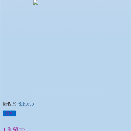
匿名
於
晚上9:38
分享
1 則留言: