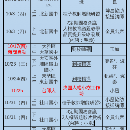
班
長
1243
上
坤昌協助
10/3
（四）
北新國中
種子教師增能研習
午
接送講師
2
定期團務會議
下
人權教育議題教學
10/3
（四）
北新國中
全員出席
午
品質提升策略發展
(
內聘：明義
)
10
/
17
(
四
)
上
大雅區
到校輔導
玉如
時間異動
午
大華國中
大安區外
下
廖雀
*
、淑
10/23
（三）
埔區鐵山
到校輔導
午
芬
國小
上
東勢區
帆緯
*
、琬
10/24(
四
)
到校輔導
午
東新國中
蓁
央團人權小樹工作
10/25
台師大
小凰
坊
上
小凰協助
10/31
（四）
社口國小
種子教師增能研習
3
午
接送講師
3
定期團務會議
下
10/31
（四）
2
人權議題影片賞析
全員出席
社口國小
午
(
內聘：小凰
)
下
太平區
玉如
*
、
雅