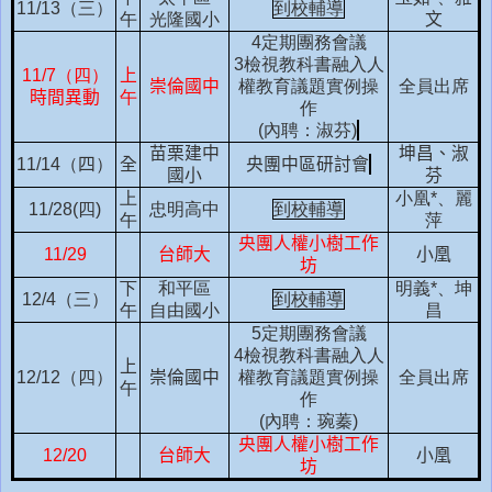
11/13
（三）
到校輔導
午
光隆國小
文
4
定期團務會議
3
檢視教科書融入人
11/7
（四）
上
崇倫國中
權教育議題實例操
全員出席
時間異動
午
作
(
內聘：淑芬
)
苗栗建中
坤昌、
淑
11/14
（
四
）
全
央團中區研討會
國小
芬
上
小凰
*
、麗
11/28(
四
)
忠明高中
到校輔導
午
萍
央團人權小樹工作
11/29
台師大
小凰
坊
下
和平區
明義
*
、坤
12/4
（三）
到校輔導
午
自由國小
昌
5
定期團務會議
4
檢視教科書融入人
上
12/12
（四）
崇倫國中
權教育議題實例操
全員出席
午
作
(
內聘：琬蓁
)
央團人權小樹工作
12/20
台師大
小凰
坊