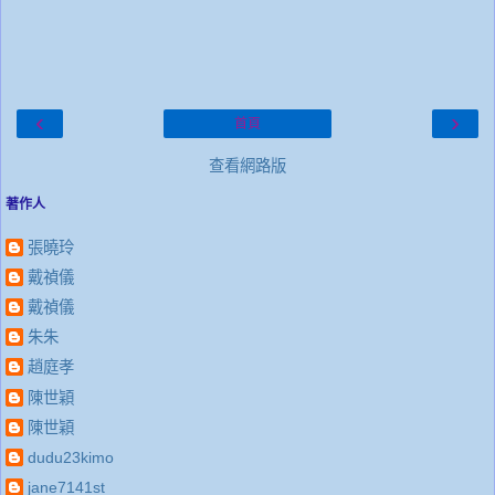
‹
›
首頁
查看網路版
著作人
張曉玲
戴禎儀
戴禎儀
朱朱
趙庭孝
陳世穎
陳世穎
dudu23kimo
jane7141st