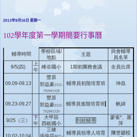
2013年9月16日 星期一
102學年度第一學期簡要行事曆
學校區域
/
與會輔導
輔導時間
主題
地點
員名單
上
9/
5
(
四
)
峰谷國小
1
期初團務會議
全員出席
午
豐原
09.09-09.13
輔導員初階培育班
坤昌
郭益豪
2522-
7929#1329
豐原
09.23-09.27
輔導員進階培育班
帆緯
郭益豪
2522-
7929#1329
下
大甲區
廖雀
*
、麗
9/25
（三）
到校輔導
午
西岐國小
萍
三峽
輔導員領導人培育
陳世穎校
10.02-10.04
張瑜芬
8671-