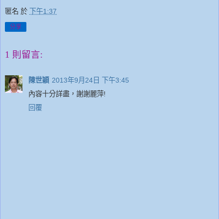
匿名
於
下午1:37
分享
1 則留言:
陳世穎
2013年9月24日 下午3:45
內容十分詳盡，謝謝麗萍!
回覆